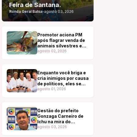
Feira de Santana.
Ronda Geral Bahia
-
agosto 03, 2026
Promotor aciona PM
após flagrar venda de
animais silvestres em
feira de Tucano
agosto 02, 2026
Enquanto você briga e
cria inimigos por causa
de políticos, eles se
reúnem, dão risadas e
agosto 01, 2026
degustam os melhores
vinhos.
Gestão do prefeito
Gonzaga Carneiro de
Ichu na mira do
Ministério Público da
agosto 03, 2026
Bahia (MP-BA)