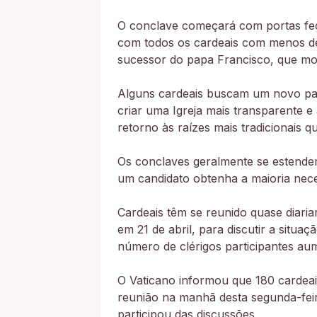
O conclave começará com portas fech
com todos os cardeais com menos de 
sucessor do papa Francisco, que m
Alguns cardeais buscam um novo papa
criar uma Igreja mais transparente 
retorno às raízes mais tradicionais q
Os conclaves geralmente se estendem
um candidato obtenha a maioria nece
Cardeais têm se reunido quase diaria
em 21 de abril, para discutir a situa
número de clérigos participantes a
O Vaticano informou que 180 cardeais
reunião na manhã desta segunda-feir
participou das discussões.