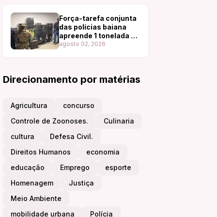
Força-tarefa conjunta
das polícias baiana
apreende 1 tonelada de
cocaína.
agosto 02, 2026
Direcionamento por matérias
Agricultura
concurso
Controle de Zoonoses.
Culinaria
cultura
Defesa Civil.
Direitos Humanos
economia
educação
Emprego
esporte
Homenagem
Justiça
Meio Ambiente
mobilidade urbana
Polícia