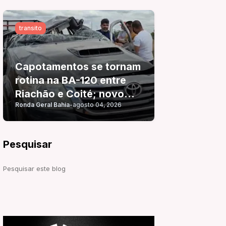
transito
Capotamentos se tornam
rotina na BA-120 entre
Riachão e Coité; novo
Ronda Geral Bahia
-
agosto 04, 2026
acidente é registrado
pouco mais de 24 horas
após o anterior
Pesquisar