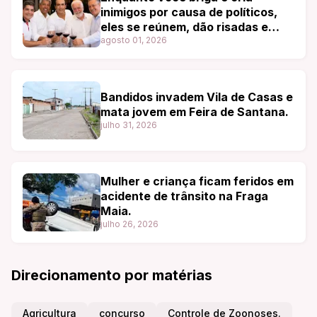
inimigos por causa de políticos,
eles se reúnem, dão risadas e
degustam os melhores vinhos.
agosto 01, 2026
Bandidos invadem Vila de Casas e
mata jovem em Feira de Santana.
julho 31, 2026
Mulher e criança ficam feridos em
acidente de trânsito na Fraga
Maia.
julho 26, 2026
Direcionamento por matérias
Agricultura
concurso
Controle de Zoonoses.