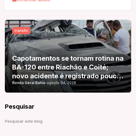
transito
Capotamentos se tornam rotina na
BA-120 entre Riachão e Coité;
novo acidente é registrado pouco
Ronda Geral Bahia
-
agosto 04, 2026
mais de 24 horas após o anterior
Pesquisar