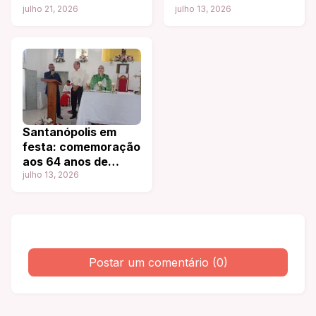
pessoas em
julho 21, 2026
entre a igreja e a
julho 13, 2026
comemoração aos
política
91 anos de Santaluz
Santanópolis em
festa: comemoração
aos 64 anos de
emancipação
julho 13, 2026
política.
Postar um comentário (0)