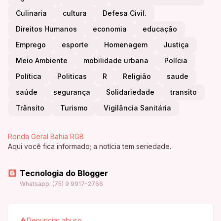
Culinaria
cultura
Defesa Civil.
Direitos Humanos
economia
educação
Emprego
esporte
Homenagem
Justiça
Meio Ambiente
mobilidade urbana
Polícia
Política
Politicas
R
Religião
saude
saúde
segurança
Solidariedade
transito
Trânsito
Turismo
Vigilância Sanitária
Ronda Geral Bahia RGB
Aqui você fica informado; a notícia tem seriedade.
Tecnologia do Blogger
Whatsapp: (75) 9 9917-2766
Denunciar abuso