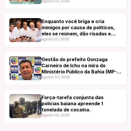
agosto 02, 2026
Enquanto você briga e cria
inimigos por causa de políticos,
eles se reúnem, dão risadas e
degustam os melhores vinhos.
agosto 01, 2026
Gestão do prefeito Gonzaga
Carneiro de Ichu na mira do
Ministério Público da Bahia (MP-
BA)
agosto 03, 2026
Força-tarefa conjunta das
polícias baiana apreende 1
tonelada de cocaína.
agosto 02, 2026