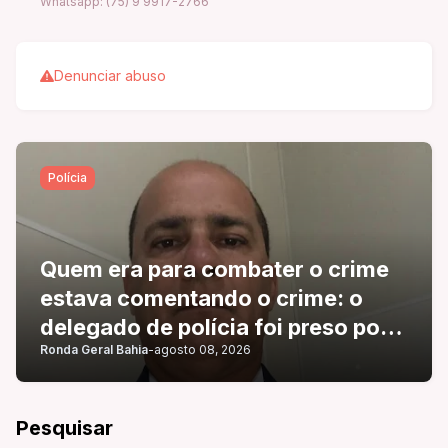
Whatsapp: (75) 9 9917-2766
Denunciar abuso
Polícia
Quem era para combater o crime
estava comentando o crime: o
delegado de polícia foi preso por
Ronda Geral Bahia
-
agosto 08, 2026
usar um veículo com placa
adulterada.
Pesquisar