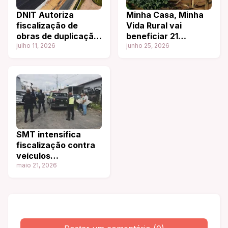
DNIT Autoriza
Minha Casa, Minha
fiscalização de
Vida Rural vai
obras de duplicação
beneficiar 21
sa Br-324
julho 11, 2026
municípios dos
junho 25, 2026
territórios do Sisal,
Bacia do Jacuípe e
Litoral Norte e
Agreste Baiano com
1.152 novas moradias
SMT intensifica
fiscalização contra
veículos
abandonados em
maio 21, 2026
vias públicas de
Feira de Santana