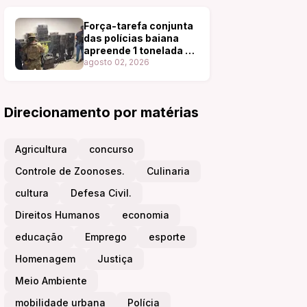
Ibiquí e região.
Força-tarefa conjunta
das polícias baiana
apreende 1 tonelada de
cocaína.
agosto 02, 2026
Direcionamento por matérias
Agricultura
concurso
Controle de Zoonoses.
Culinaria
cultura
Defesa Civil.
Direitos Humanos
economia
educação
Emprego
esporte
Homenagem
Justiça
Meio Ambiente
mobilidade urbana
Polícia