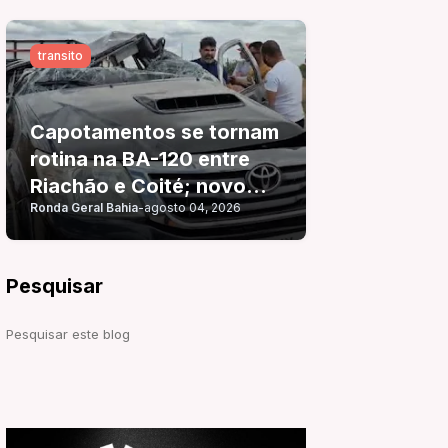
transito
Capotamentos se tornam
rotina na BA-120 entre
Riachão e Coité; novo
Ronda Geral Bahia
-
agosto 04, 2026
acidente é registrado
pouco mais de 24 horas
após o anterior
Pesquisar