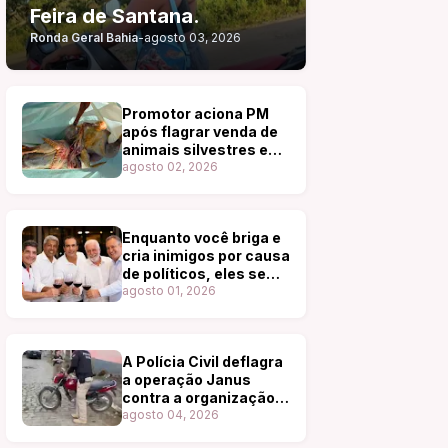
Feira de Santana.
Ronda Geral Bahia
-
agosto 03, 2026
Promotor aciona PM
após flagrar venda de
animais silvestres em
feira de Tucano
agosto 02, 2026
Enquanto você briga e
cria inimigos por causa
de políticos, eles se
reúnem, dão risadas e
agosto 01, 2026
degustam os melhores
vinhos.
A Polícia Civil deflagra
a operação Janus
contra a organização
criminosa ligada ao
agosto 04, 2026
tráfico de drogas em