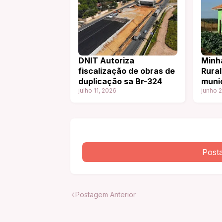
DNIT Autoriza
Minh
fiscalização de obras de
Rural
duplicação sa Br-324
muni
julho 11, 2026
terri
junho 
Bacia
Litor
Baia
mora
Post
Postagem Anterior