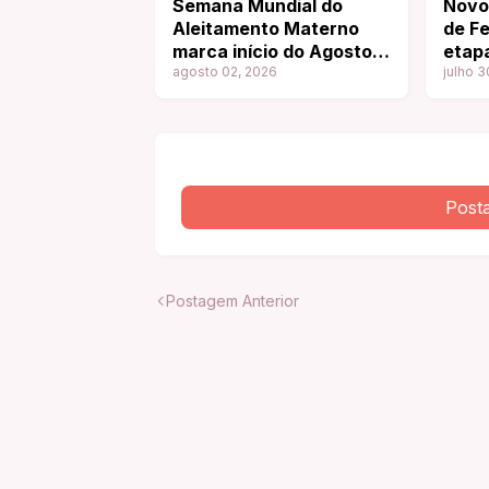
Semana Mundial do
Novo 
Aleitamento Materno
de F
marca início do Agosto
etapa
Dourado
agosto 02, 2026
julho 3
Post
Postagem Anterior