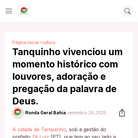
Página inicial
cultura
Tanquinho vivenciou um
momento histórico com
louvores, adoração e
pregação da palavra de
Deus.
Ronda Geral Bahia
-
setembro 24, 2025
A cidade de Tanquinho
, sob a gestão do
prefeito
Zé Luiz
(PT), que tem ao seu lado a