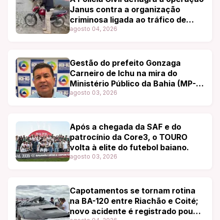
Janus contra a organização
criminosa ligada ao tráfico de
drogas em Ibiquí e região.
agosto 04, 2026
Gestão do prefeito Gonzaga
Carneiro de Ichu na mira do
Ministério Público da Bahia (MP-
BA)
agosto 03, 2026
Após a chegada da SAF e do
patrocínio da Core3, o TOURO
volta à elite do futebol baiano.
agosto 03, 2026
Capotamentos se tornam rotina
na BA-120 entre Riachão e Coité;
novo acidente é registrado pouco