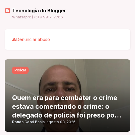
Tecnologia do Blogger
Whatsapp: (75) 9 9917-2766
Denunciar abuso
Polícia
Quem era para combater o crime
estava comentando o crime: o
delegado de polícia foi preso por
Ronda Geral Bahia
-
agosto 08, 2026
usar um veículo com placa
adulterada.