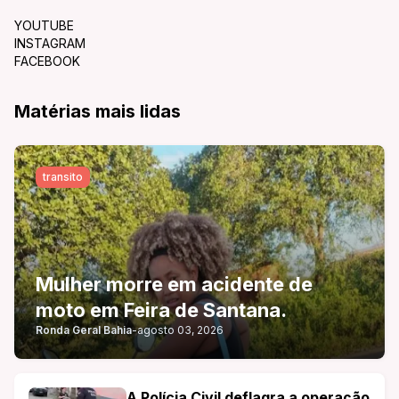
YOUTUBE
INSTAGRAM
FACEBOOK
Matérias mais lidas
transito
Mulher morre em acidente de
moto em Feira de Santana.
Ronda Geral Bahia
-
agosto 03, 2026
A Polícia Civil deflagra a operação