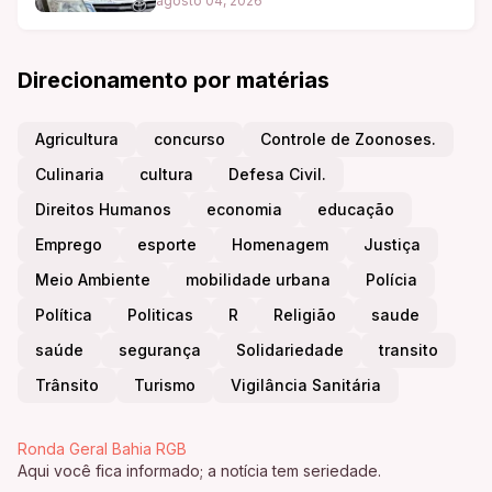
mais de 24 horas após o anterior
agosto 04, 2026
Direcionamento por matérias
Agricultura
concurso
Controle de Zoonoses.
Culinaria
cultura
Defesa Civil.
Direitos Humanos
economia
educação
Emprego
esporte
Homenagem
Justiça
Meio Ambiente
mobilidade urbana
Polícia
Política
Politicas
R
Religião
saude
saúde
segurança
Solidariedade
transito
Trânsito
Turismo
Vigilância Sanitária
Ronda Geral Bahia RGB
Aqui você fica informado; a notícia tem seriedade.