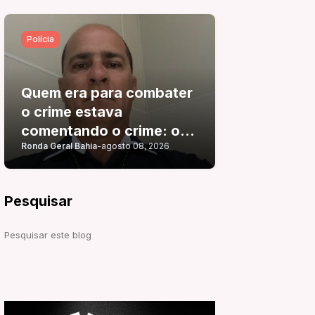
Polícia
Quem era para combater
o crime estava
comentando o crime: o
Ronda Geral Bahia
-
agosto 08, 2026
delegado de polícia foi
preso por usar um
veículo com placa
Pesquisar
adulterada.