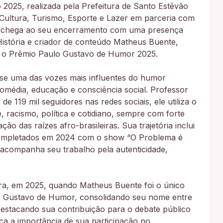
25, realizada pela Prefeitura de Santo Estêvão
 Cultura, Turismo, Esporte e Lazer em parceria com
o, chega ao seu encerramento com uma presença
História e criador de conteúdo Matheus Buente,
 o Prêmio Paulo Gustavo de Humor 2025.
-se uma das vozes mais influentes do humor
média, educação e consciência social. Professor
e 119 mil seguidores nas redes sociais, ele utiliza o
, racismo, política e cotidiano, sempre com forte
ão das raízes afro-brasileiras. Sua trajetória inclui
completados em 2024 com o show “O Problema é
acompanha seu trabalho pela autenticidade,
ra, em 2025, quando Matheus Buente foi o único
o Gustavo de Humor, consolidando seu nome entre
destacando sua contribuição para o debate público
rça a importância de sua participação no