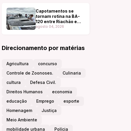
Capotamentos se
tornam rotina na BA-
120 entre Riachão e
Coité; novo acidente é
agosto 04, 2026
registrado pouco mais
de 24 horas após o
anterior
Direcionamento por matérias
Agricultura
concurso
Controle de Zoonoses.
Culinaria
cultura
Defesa Civil.
Direitos Humanos
economia
educação
Emprego
esporte
Homenagem
Justiça
Meio Ambiente
mobilidade urbana
Polícia