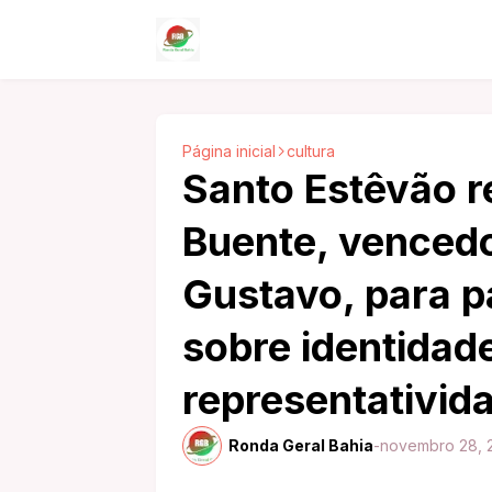
Página inicial
cultura
Santo Estêvão 
Buente, vencedo
Gustavo, para p
sobre identidade
representativid
Ronda Geral Bahia
-
novembro 28, 