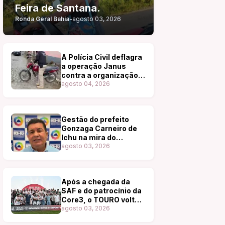
Feira de Santana.
Ronda Geral Bahia
-
agosto 03, 2026
A Polícia Civil deflagra
a operação Janus
contra a organização
criminosa ligada ao
agosto 04, 2026
tráfico de drogas em
Ibiquí e região.
Gestão do prefeito
Gonzaga Carneiro de
Ichu na mira do
Ministério Público da
agosto 03, 2026
Bahia (MP-BA)
Após a chegada da
SAF e do patrocínio da
Core3, o TOURO volta à
elite do futebol baiano.
agosto 03, 2026