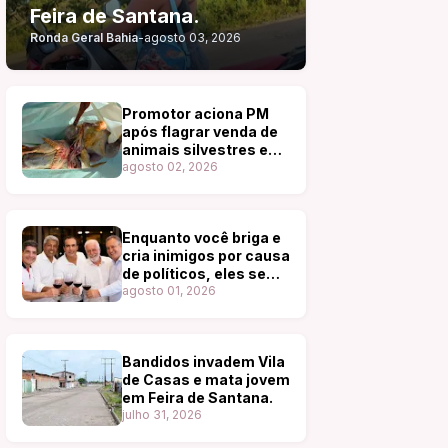
Feira de Santana.
Ronda Geral Bahia
-
agosto 03, 2026
Promotor aciona PM
após flagrar venda de
animais silvestres em
feira de Tucano
agosto 02, 2026
Enquanto você briga e
cria inimigos por causa
de políticos, eles se
reúnem, dão risadas e
agosto 01, 2026
degustam os melhores
vinhos.
Bandidos invadem Vila
de Casas e mata jovem
em Feira de Santana.
julho 31, 2026