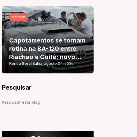
transito
Capotamentos se tornam
rotina na BA-120 entre
Riachão e Coité; novo
Ronda Geral Bahia
-
agosto 04, 2026
acidente é registrado
pouco mais de 24 horas
após o anterior
Pesquisar