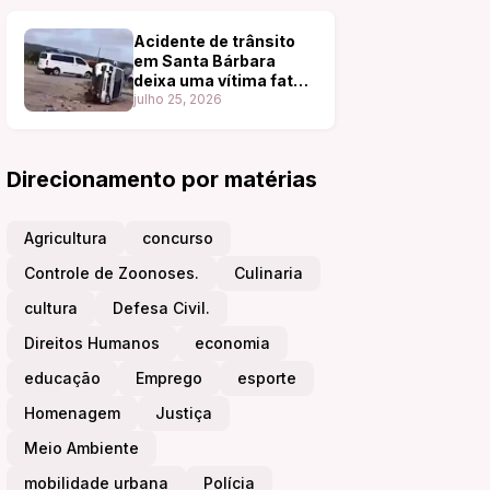
Acidente de trânsito
em Santa Bárbara
deixa uma vítima fatal
Na manhã deste
julho 25, 2026
sábado, 25
Direcionamento por matérias
Agricultura
concurso
Controle de Zoonoses.
Culinaria
cultura
Defesa Civil.
Direitos Humanos
economia
educação
Emprego
esporte
Homenagem
Justiça
Meio Ambiente
mobilidade urbana
Polícia